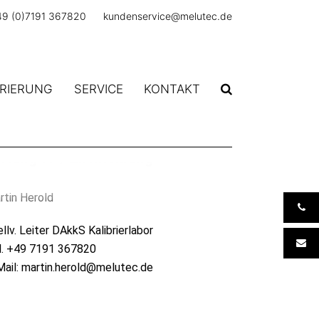
49 (0)7191 367820
kundenservice@melutec.de
BRIERUNG
SERVICE
KONTAKT
itung IT / Entwicklung
rtin Herold
llv. Leiter DAkkS Kalibrierlabor
l. +49 7191 367820
Mail: martin.herold@melutec.de