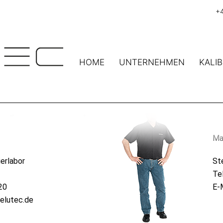
+
HOME
UNTERNEHMEN
KALI
ung Melutec Group
Le
Ma
ierlabor
Ste
Te
20
E-
melutec.de