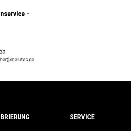
nservice -
820
acher@melutec.de
IBRIERUNG
SERVICE